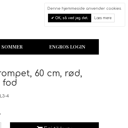
Denne hjemmeside anvender cookies.
0
OK, så ved jeg det.
Læs mere
Kurv
SOMMER
ENGROS LOGIN
ompet, 60 cm, rød,
 fod
L3-4
r