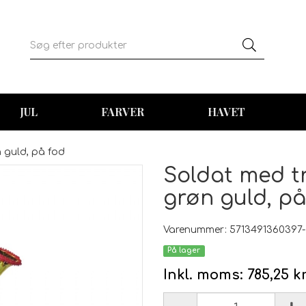
JUL
FARVER
HAVET
 guld, på fod
Soldat med tr
grøn guld, på
Varenummer: 5713491360397-
På lager
Inkl. moms:
785,25 k