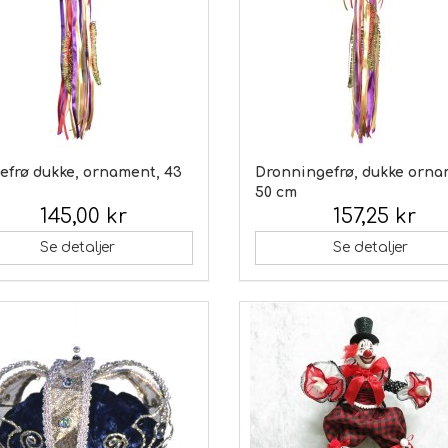
efrø dukke, ornament, 43
Dronningefrø, dukke orna
50 cm
145,00 kr
157,25 kr
 moms:
Inkl. moms:
Se detaljer
Se detaljer