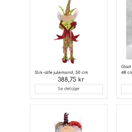
Glad
Slik-alfe julemand, 50 cm
48 c
388,75 kr
Inkl. moms:
Inkl.
Se detaljer