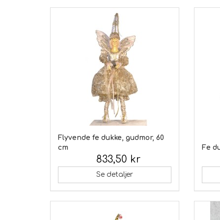
Flyvende fe dukke, gudmor, 60
cm
Fe d
833,50 kr
Inkl. moms:
Inkl.
Se detaljer