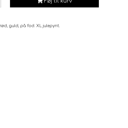
Føj til kurv
ød, guld, på fod. XL julepynt.