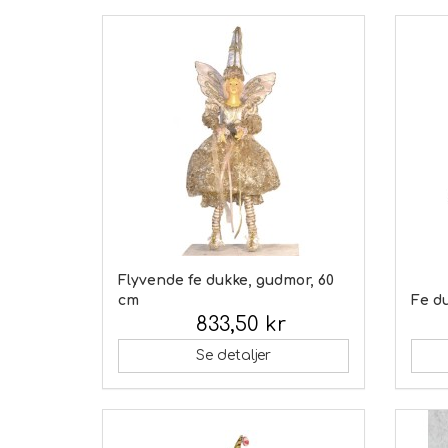
Flyvende fe dukke, gudmor, 60
cm
Fe d
833,50 kr
Inkl. moms:
Inkl.
Se detaljer