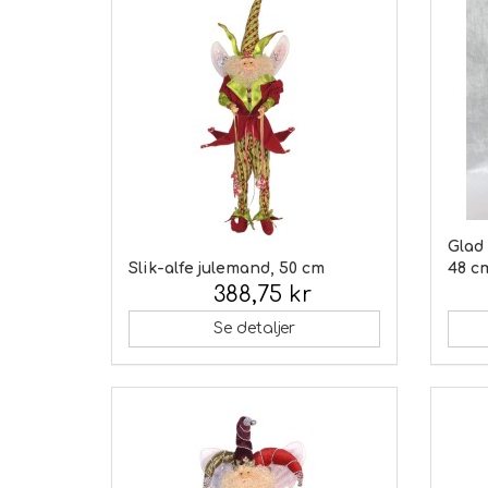
Glad
Slik-alfe julemand, 50 cm
48 c
388,75 kr
Inkl. moms:
Inkl.
Se detaljer