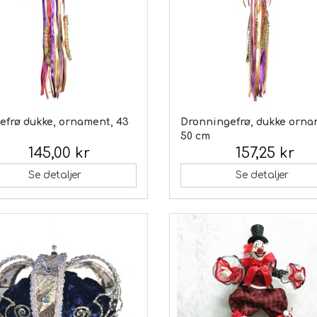
efrø dukke, ornament, 43
Dronningefrø, dukke orna
50 cm
145,00 kr
157,25 kr
 moms:
Inkl. moms:
Se detaljer
Se detaljer