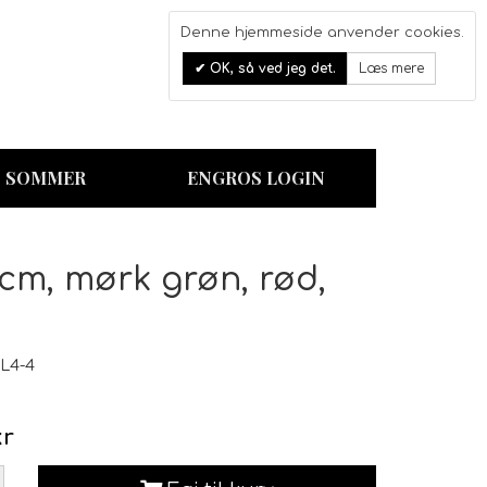
Denne hjemmeside anvender cookies.
0
OK, så ved jeg det.
Læs mere
Kurv
SOMMER
ENGROS LOGIN
cm, mørk grøn, rød,
L4-4
kr