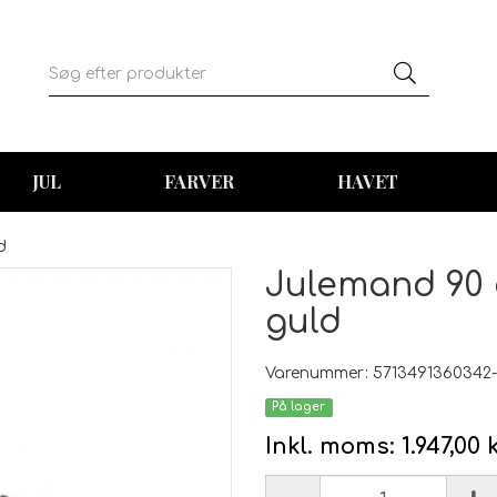
JUL
FARVER
HAVET
d
Julemand 90 
guld
Varenummer: 5713491360342-
På lager
Inkl. moms:
1.947,00 