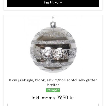
Føj til kurv
8 cm julekugle, blank, sølv m/horizontal sølv glitter
bælter
På lager
39,50 kr
Inkl. moms: