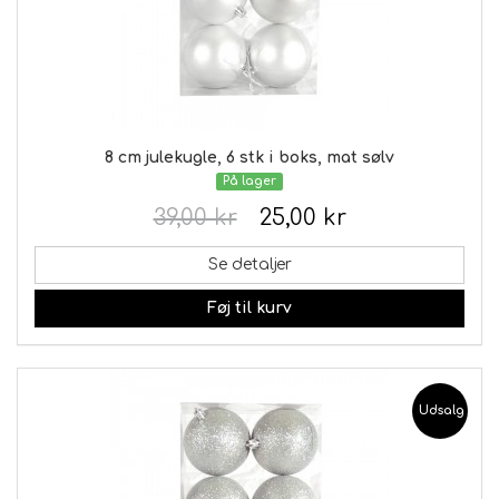
8 cm julekugle, 6 stk i boks, mat sølv
På lager
39,00 kr
25,00 kr
Se detaljer
Føj til kurv
Udsalg