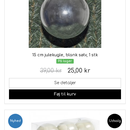
15 cm julekugle, blank sølv, 1 stk
På lager
39,00 kr
25,00 kr
Se detaljer
Føj til kurv
Nyhed
Udsalg