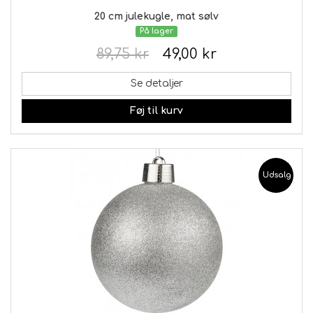
20 cm julekugle, mat sølv
På lager
89,75 kr
49,00 kr
Se detaljer
Føj til kurv
Udsalg