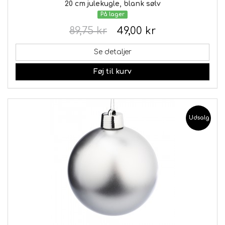
20 cm julekugle, blank sølv
På lager
89,75 kr
49,00 kr
Se detaljer
Føj til kurv
Udsalg