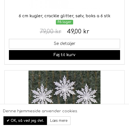
6 cm kugler, crackle glitter, sølv, boks a 6 stk
På lager
79,00 kr
49,00 kr
Se detaljer
Føj til kurv
Denne hjemmeside anvender cookies.
OK, så ved jeg det.
Læs mere