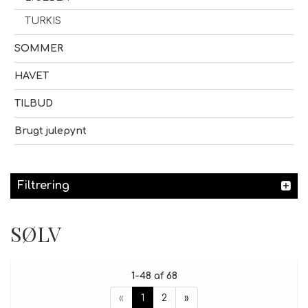
TURKIS
SOMMER
HAVET
TILBUD
Brugt julepynt
Filtrering
SØLV
1-48 af 68
«
1
2
»