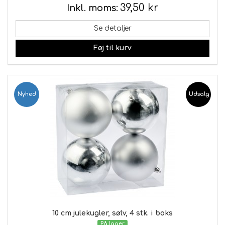
39,50 kr
Inkl. moms:
Se detaljer
Føj til kurv
Nyhed
Udsalg
10 cm julekugler, sølv, 4 stk. i boks
På lager