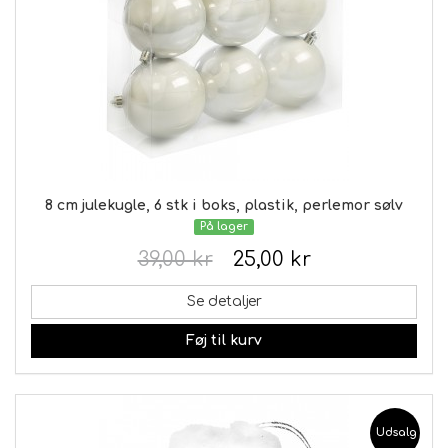
8 cm julekugle, 6 stk i boks, plastik, perlemor sølv
På lager
39,00 kr
25,00 kr
Se detaljer
Føj til kurv
Udsalg