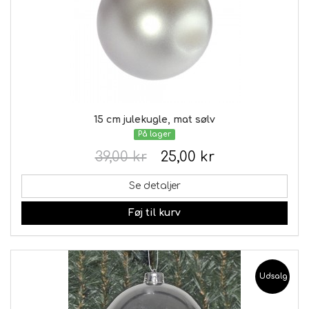
15 cm julekugle, mat sølv
På lager
39,00 kr
25,00 kr
Se detaljer
Føj til kurv
Udsalg