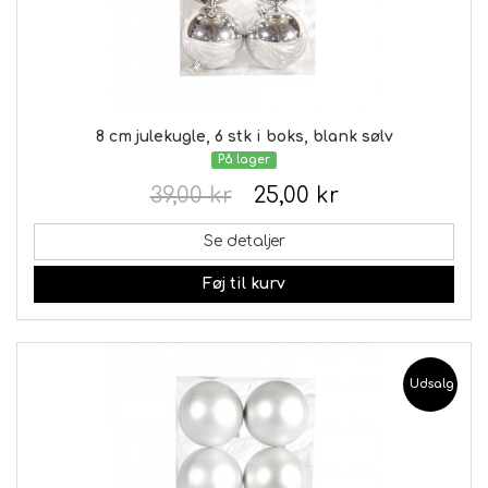
8 cm julekugle, 6 stk i boks, blank sølv
På lager
39,00 kr
25,00 kr
Se detaljer
Føj til kurv
Udsalg