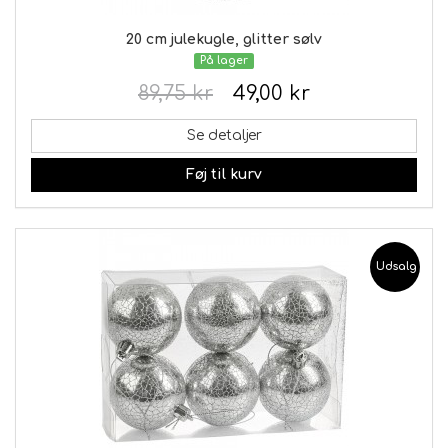
20 cm julekugle, glitter sølv
På lager
89,75 kr
49,00 kr
Se detaljer
Føj til kurv
Udsalg