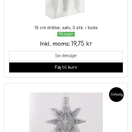
15 cm dråbe, sølv, 3 stk. i boks
På lager
19,75 kr
Inkl. moms:
Se detaljer
Føj til kurv
Udsalg