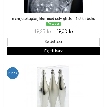
6 cm julekugler, klar med sølv glitter, 6 stk i boks
På lager
49,25 kr
19,00 kr
Se detaljer
Føj til kurv
Nyhed