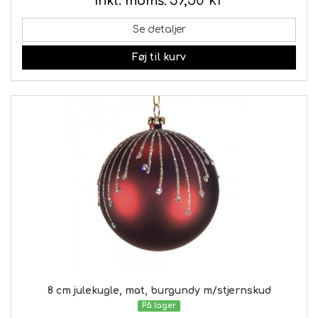
39,50 kr
Inkl. moms:
Se detaljer
Føj til kurv
8 cm julekugle, mat, burgundy m/stjernskud
På lager