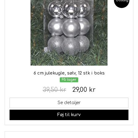
Udsalg
6 cm julekugle, sølv, 12 stk i boks
På lager
39,50 kr
29,00 kr
Se detaljer
Føj til kurv