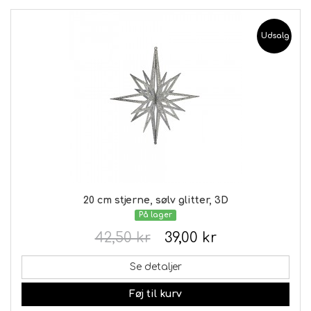
Udsalg
20 cm stjerne, sølv glitter, 3D
På lager
42,50 kr
39,00 kr
Se detaljer
Føj til kurv