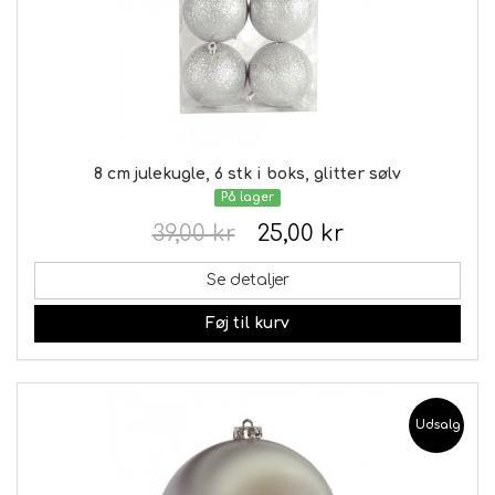
8 cm julekugle, 6 stk i boks, glitter sølv
På lager
39,00 kr
25,00 kr
Se detaljer
Føj til kurv
Udsalg