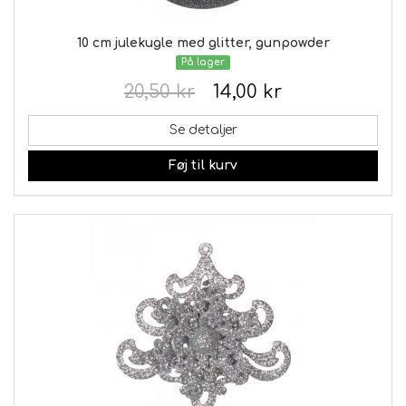
10 cm julekugle med glitter, gunpowder
På lager
20,50 kr
14,00 kr
Se detaljer
Føj til kurv