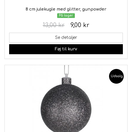
8 cm julekugle med glitter, gunpowder
På lager
13,00 kr
9,00 kr
Se detaljer
Føj til kurv
Udsalg