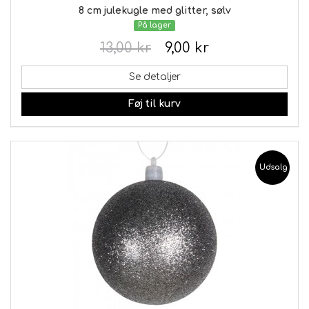
8 cm julekugle med glitter, sølv
På lager
13,00 kr
9,00 kr
Se detaljer
Føj til kurv
Udsalg