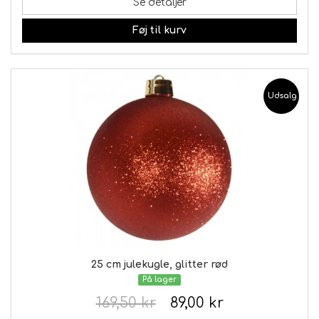
Se detaljer
Føj til kurv
Udsalg
25 cm julekugle, glitter rød
På lager
169,50 kr
89,00 kr