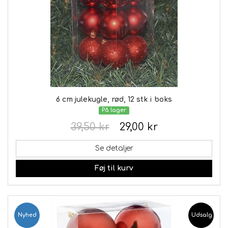
6 cm julekugle, rød, 12 stk i boks
På lager
39,50 kr
29,00 kr
Se detaljer
Føj til kurv
Nyhed
Udsalg