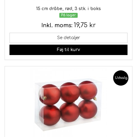
15 cm dråbe, rød, 3 stk. i boks
På lager
19,75 kr
Inkl. moms:
Se detaljer
Føj til kurv
Udsalg