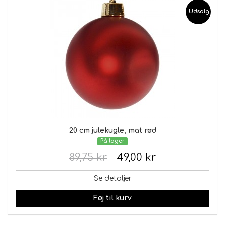
Udsalg
20 cm julekugle, mat rød
På lager
89,75 kr
49,00 kr
Se detaljer
Føj til kurv