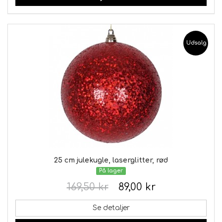
Udsalg
25 cm julekugle, laserglitter, rød
På lager
169,50 kr
89,00 kr
Se detaljer