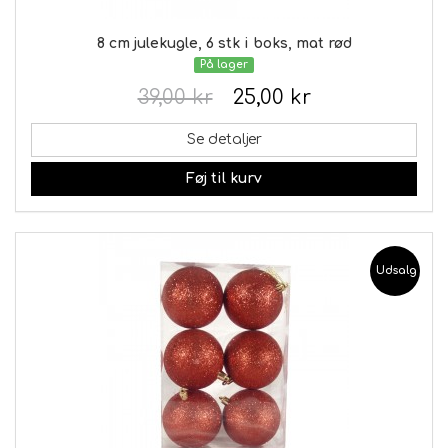
8 cm julekugle, 6 stk i boks, mat rød
På lager
39,00 kr
25,00 kr
Se detaljer
Føj til kurv
Udsalg