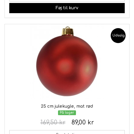
Føj til kurv
Udsalg
25 cm julekugle, mat rød
På lager
169,50 kr
89,00 kr