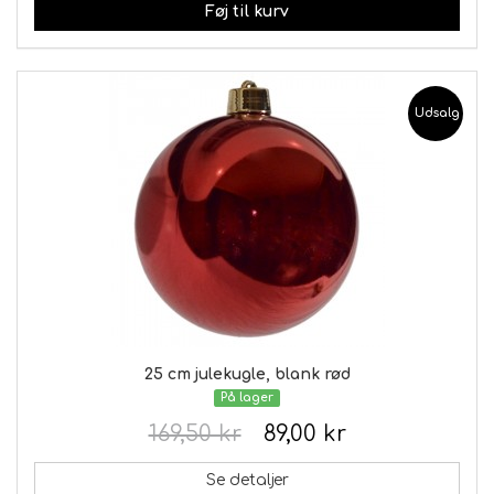
Føj til kurv
Udsalg
25 cm julekugle, blank rød
På lager
169,50 kr
89,00 kr
Se detaljer