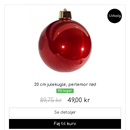
Udsalg
20 cm julekugle, perlemor rød
På lager
89,75 kr
49,00 kr
Se detaljer
Føj til kurv