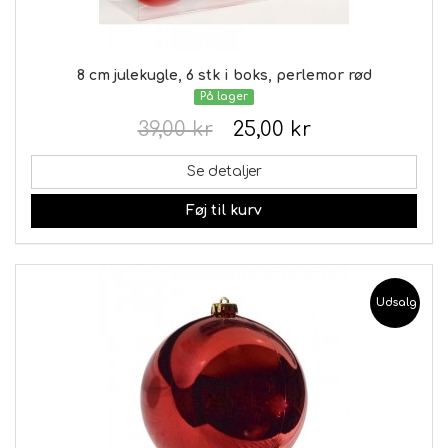
8 cm julekugle, 6 stk i boks, perlemor rød
På lager
39,00 kr
25,00 kr
Se detaljer
Føj til kurv
Udsalg