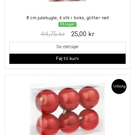
8 cm julekugle, 6 stk i boks, glitter rød
På lager
44,75 kr
25,00 kr
Se detaljer
Føj til kurv
Udsalg