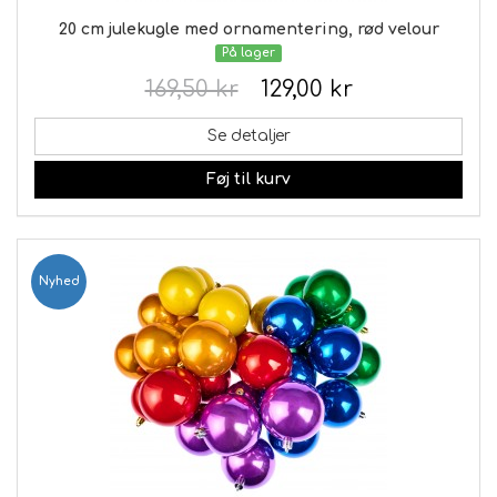
20 cm julekugle med ornamentering, rød velour
På lager
169,50 kr
129,00 kr
Se detaljer
Føj til kurv
Nyhed