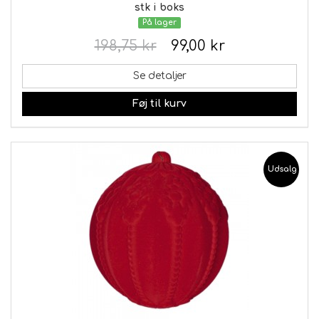
stk i boks
På lager
198,75 kr
99,00 kr
Se detaljer
Føj til kurv
Udsalg