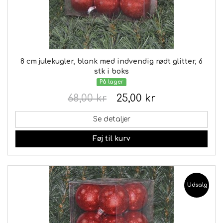
8 cm julekugler, blank med indvendig rødt glitter, 6
stk i boks
På lager
68,00 kr
25,00 kr
Se detaljer
Føj til kurv
Udsalg