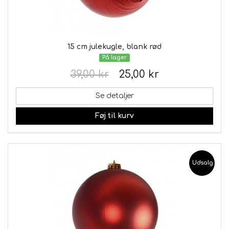
15 cm julekugle, blank rød
På lager
39,00 kr
25,00 kr
Se detaljer
Føj til kurv
Udsalg