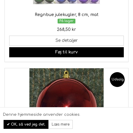
Regnbue julekugler, 8 cm, mat
På lager
268,50 kr
Se detaljer
Føj til kurv
Udsalg
Denne hjemmeside anvender cookies.
OK, så ved jeg det.
Læs mere