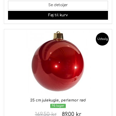
Se detaljer
Føj til kurv
Udsalg
25 cm julekugle, perlemor rød
På lager
169,50 kr
89,00 kr