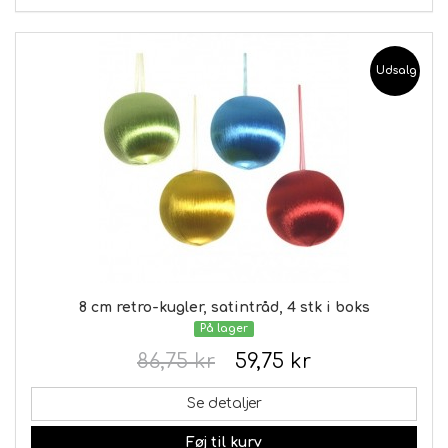
Udsalg
8 cm retro-kugler, satintråd, 4 stk i boks
På lager
86,75 kr
59,75 kr
Se detaljer
Føj til kurv