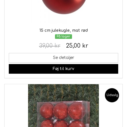
15 cm julekugle, mat rød
På lager
39,00 kr
25,00 kr
Se detaljer
Føj til kurv
Udsalg