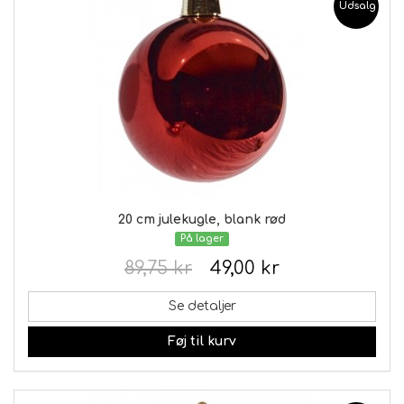
Udsalg
20 cm julekugle, blank rød
På lager
89,75 kr
49,00 kr
Se detaljer
Føj til kurv