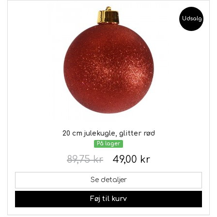
Udsalg
20 cm julekugle, glitter rød
På lager
89,75 kr
49,00 kr
Se detaljer
Føj til kurv