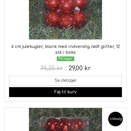
6 cm julekugler, blank med indvendig rødt glitter, 12
stk i boks
På lager
74,25 kr
29,00 kr
Se detaljer
Føj til kurv
Udsalg