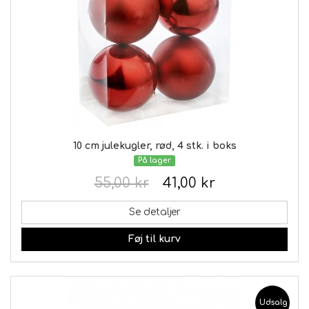
10 cm julekugler, rød, 4 stk. i boks
På lager
55,00 kr
41,00 kr
Se detaljer
Føj til kurv
Udsalg