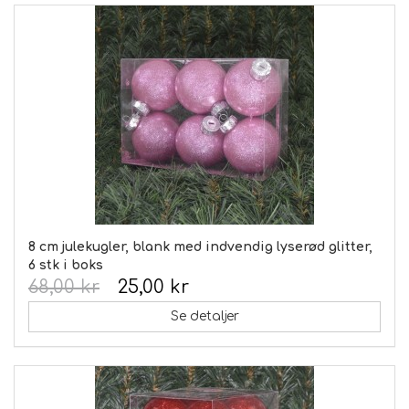
8 cm julekugler, blank med indvendig lyserød glitter,
6 stk i boks
68,00 kr
25,00 kr
Se detaljer