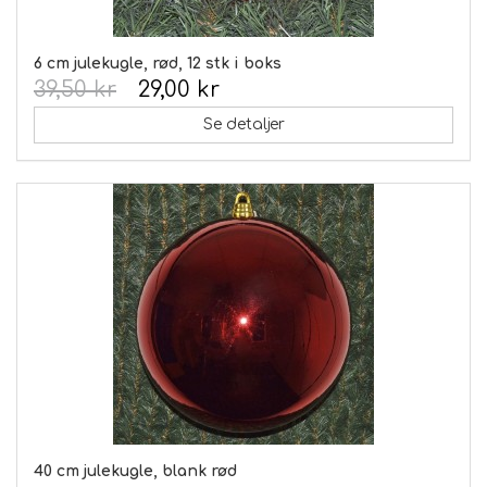
6 cm julekugle, rød, 12 stk i boks
39,50 kr
29,00 kr
Se detaljer
40 cm julekugle, blank rød