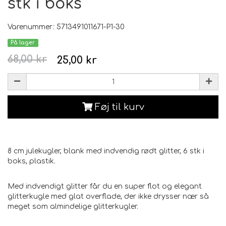
stk i boks
Varenummer: 5713491011671-P1-30
På lager
68,00 kr
25,00 kr
Føj til kurv
8 cm julekugler, blank med indvendig rødt glitter, 6 stk i
boks, plastik.
Med indvendigt glitter får du en super flot og elegant
glitterkugle med glat overflade, der ikke drysser nær så
meget som almindelige glitterkugler.