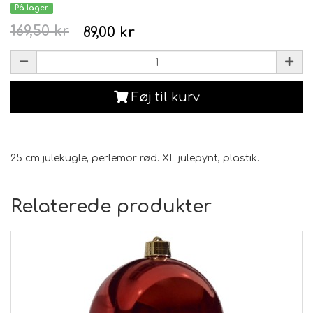
På lager
169,50 kr
89,00 kr
Føj til kurv
25 cm julekugle, perlemor rød. XL julepynt, plastik.
Relaterede produkter