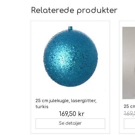
Relaterede produkter
25 cm julekugle, laserglitter,
25 cm
turkis
169,
169,50 kr
Inkl. moms:
Se detaljer