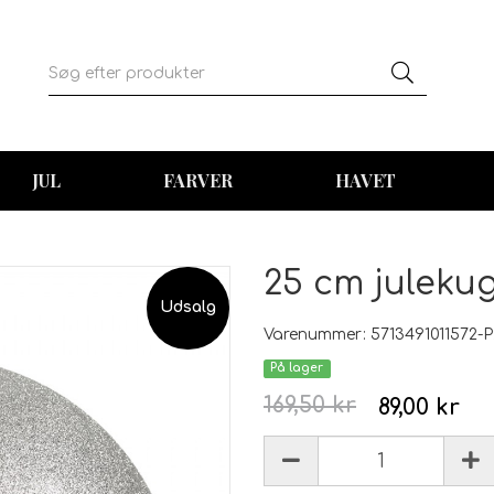
JUL
FARVER
HAVET
25 cm julekugl
Udsalg
Varenummer: 5713491011572-P
På lager
169,50 kr
89,00 kr