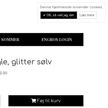
Denne hjemmeside anvender cookies.
0
OK, så ved jeg det.
Læs mere
Kurv
SOMMER
ENGROS LOGIN
e, glitter sølv
2-30
Føj til kurv