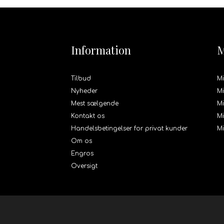
Information
M
Tilbud
Mi
Nyheder
Mi
Mest sælgende
Mi
Kontakt os
Mi
Handelsbetingelser for privat kunder
M
Om os
Engros
Oversigt