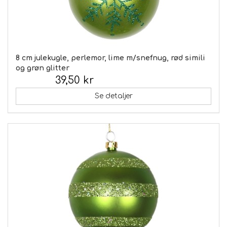
8 cm julekugle, perlemor, lime m/snefnug, rød simili
og grøn glitter
39,50 kr
Inkl. moms:
Se detaljer