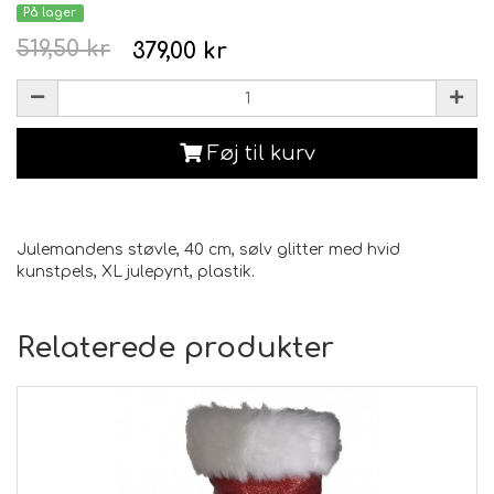
På lager
519,50 kr
379,00 kr
Føj til kurv
Julemandens støvle, 40 cm, sølv glitter med hvid
kunstpels, XL julepynt, plastik.
Relaterede produkter