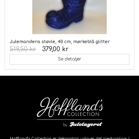
Julemandens støvle, 40 cm, mørkeblå glitter
519,50 kr
379,00 kr
Se detaljer
Hoffland’s Collection er dekoration udover det sædvanlige. I