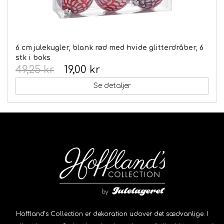
6 cm julekugler, blank rød med hvide glitterdråber, 6
stk i boks
49,25 kr
19,00 kr
Se detaljer
Hoffland’s Collection er dekoration udover det sædvanlige. I