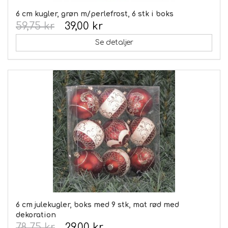
6 cm kugler, grøn m/perlefrost, 6 stk i boks
59,75 kr
39,00 kr
Se detaljer
6 cm julekugler, boks med 9 stk, mat rød med
dekoration
78,75 kr
29,00 kr