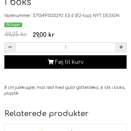
i boks
Varenummer: 5713491320292 E5-2 (E2-top) NYT DESIGN
På lager
49,25 kr
29,00 kr
Føj til kurv
8 cm julekugler, mat rød med guld glitterdeko, 6 stk i boks,
plastik
Relaterede produkter