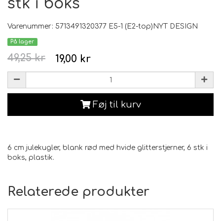
stk i boks
Varenummer: 5713491320377 E5-1 (E2-top)NYT DESIGN
På lager
49,25 kr
19,00 kr
Føj til kurv
6 cm julekugler, blank rød med hvide glitterstjerner, 6 stk i
boks, plastik.
Relaterede produkter