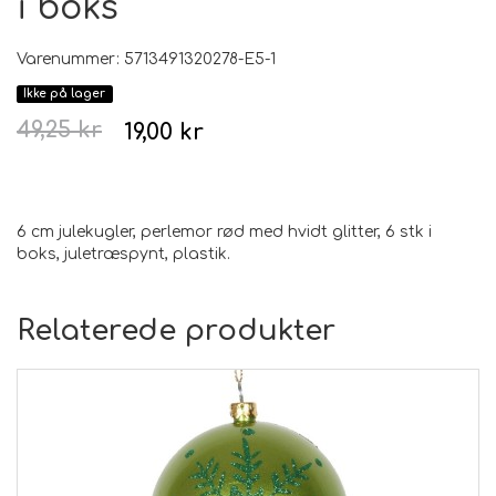
i boks
Varenummer: 5713491320278-E5-1
Ikke på lager
49,25 kr
19,00 kr
6 cm julekugler, perlemor rød med hvidt glitter, 6 stk i
boks,
juletræspynt, plastik.
Relaterede produkter