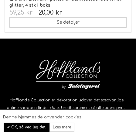
glitter, 4 stk i boks
59,25 kr
20,00 kr
Se detaljer
Hoffland’s Collection er dekoration udover det sædvanlige. I
online shoppen finder du et bredt sortiment af alle tiders pynt – i
alle størrelser.
Denne hjemmeside anvender cookies.
Information
OK, så ved jeg det.
Læs mere