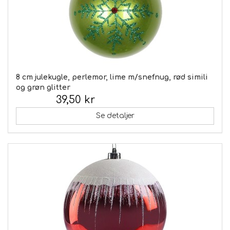
8 cm julekugle, perlemor, lime m/snefnug, rød simili
og grøn glitter
39,50 kr
Inkl. moms:
Se detaljer