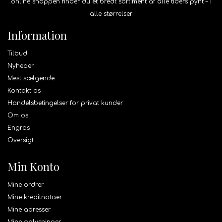
online shoppen finder du et bredt sortiment af alle tiders pynt – i
alle størrelser.
Information
Tilbud
Nyheder
Mest sælgende
Kontakt os
Handelsbetingelser for privat kunder
Om os
Engros
Oversigt
Min Konto
Mine ordrer
Mine kreditnotaer
Mine adresser