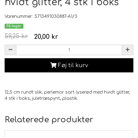
hvidt glitter, 4 stk i boks
Varenummer: 5713491030887-A1/3
På lager
59,25 kr
20,00 kr
Føj til kurv
12,5 cm rundt slik, perlemor sart lyserød med hvidt glitter,
4 stk i boks, juletræspynt, plastik.
Relaterede produkter