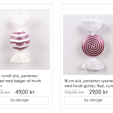
 rundt slik, perlemor
ød med bølger af hvidt
18 cm slik, perlemor lyserø
er
med hvidt glitter, flad, run
75 kr
49,00 kr
40,00 kr
29,00 kr
Se detaljer
Se detaljer