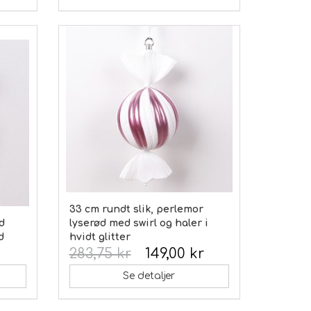
33 cm rundt slik, perlemor
d
lyserød med swirl og haler i
d
hvidt glitter
283,75 kr
149,00 kr
Se detaljer