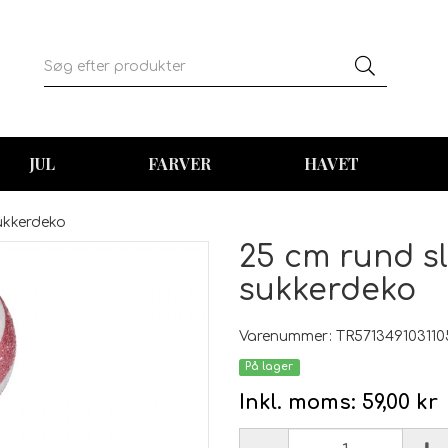
JUL
FARVER
HAVET
ukkerdeko
25 cm rund s
sukkerdeko
Varenummer: TR571349103110
På lager
Inkl. moms:
59,00 kr