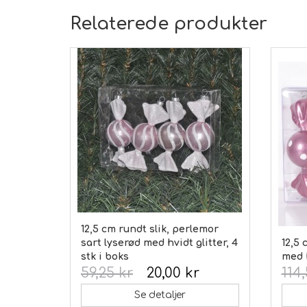
Relaterede produkter
12,5 cm rundt slik, perlemor
sart lyserød med hvidt glitter, 4
12,5 
stk i boks
med h
59,25 kr
20,00 kr
114
Se detaljer