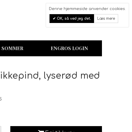
Denne hjemmeside anvender cookies.
0
OK, så ved jeg det.
Læs mere
Kurv
SOMMER
ENGROS LOGIN
likkepind, lyserød med
5