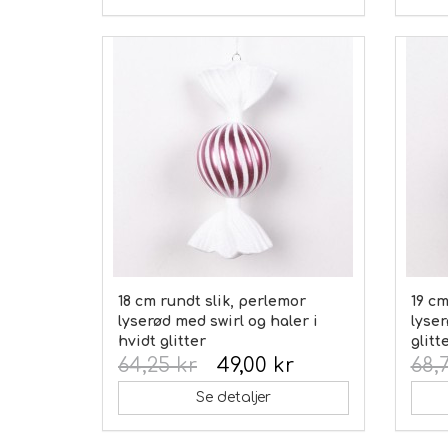
18 cm rundt slik, perlemor
19 cm
lyserød med swirl og haler i
lyser
hvidt glitter
glitt
64,25 kr
49,00 kr
68,
Se detaljer