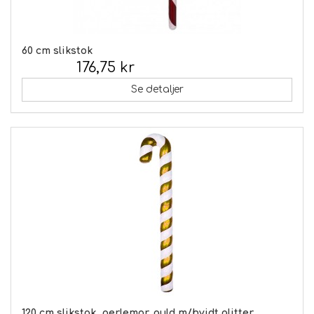
60 cm slikstok
176,75 kr
Inkl. moms:
Se detaljer
120 cm slikstok, perlemor, guld m/hvidt glitter