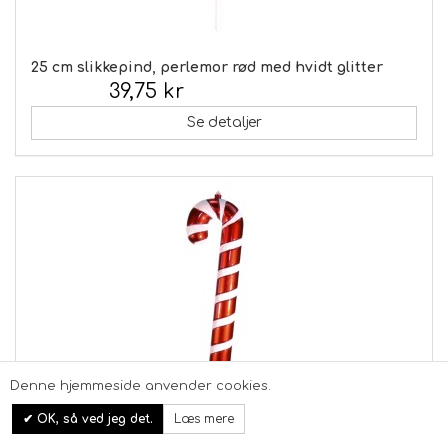
25 cm slikkepind, perlemor rød med hvidt glitter
39,75 kr
Inkl. moms:
Se detaljer
Denne hjemmeside anvender cookies.
OK, så ved jeg det.
Læs mere
61x6x16 cm slikstok, perlemor rød med hvidt glitter