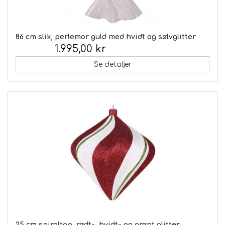
86 cm slik, perlemor guld med hvidt og sølvglitter
1.995,00 kr
Inkl. moms:
Se detaljer
25 cm spiraltop, rødt-, hvidt- og grønt glitter