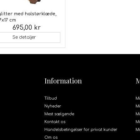
glitter med halstørklæde,
7x17 cm
695,00 kr
 moms:
Se detaljer
Information
M
Tilbud
Mi
Nyheder
Mi
Mest sælgende
Mi
Kontakt os
Mi
Handelsbetingelser for privat kunder
M
Om os