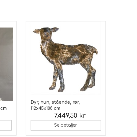
Dyr, hun, stående, rør,
1 cm
112x45x108 cm
7.449,50 kr
Inkl. moms:
Se detaljer