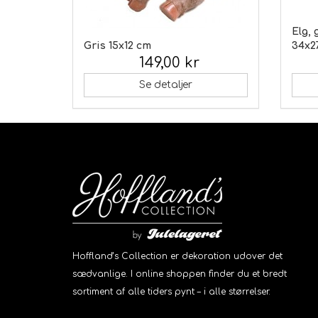
Elg, 
Gris 15x12 cm
34x2
149,00 kr
Inkl. moms:
Inkl.
Se detaljer
Hoffland’s Collection er dekoration udover det
sædvanlige. I online shoppen finder du et bredt
sortiment af alle tiders pynt – i alle størrelser.