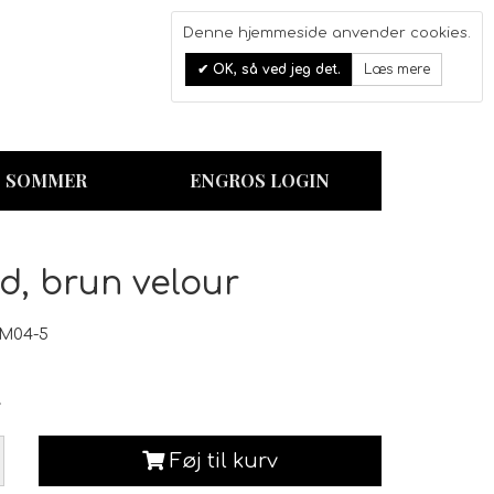
Denne hjemmeside anvender cookies.
0
OK, så ved jeg det.
Læs mere
Kurv
SOMMER
ENGROS LOGIN
d, brun velour
-M04-5
r
Føj til kurv