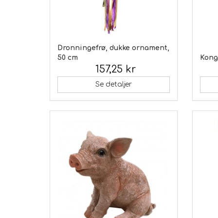
Dronningefrø, dukke ornament,
50 cm
Konge
157,25 kr
Inkl. moms:
Inkl.
Se detaljer