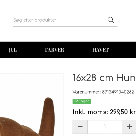
JUL
FARVER
HAVET
16x28 cm Hun
Varenummer: 5713491040282
På lager
Inkl. moms:
299,50 k