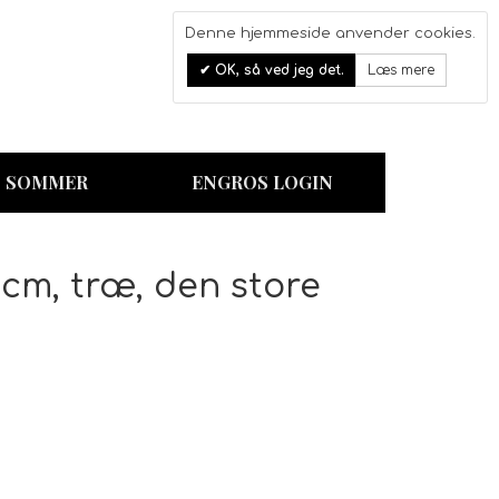
Denne hjemmeside anvender cookies.
0
OK, så ved jeg det.
Læs mere
Kurv
SOMMER
ENGROS LOGIN
 cm, træ, den store