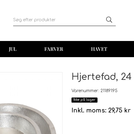
JUL
FARVER
HAVET
Hjertefad, 24
Varenummer: 21189195
Ikke på lager
Inkl. moms:
29,75 kr