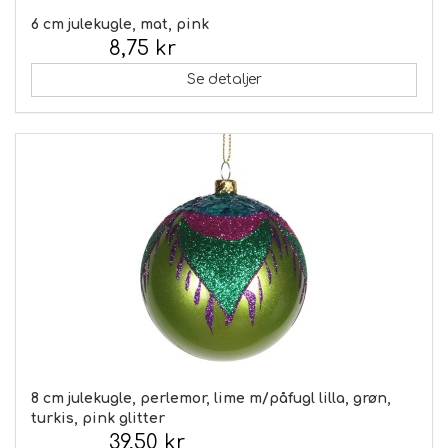
6 cm julekugle, mat, pink
8,75 kr
Inkl. moms:
Se detaljer
8 cm julekugle, perlemor, lime m/påfugl lilla, grøn,
turkis, pink glitter
39,50 kr
Inkl. moms: