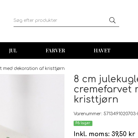
JUL
FARVER
HAVET
t med dekoration af kristtjørn
8 cm julekugl
cremefarvet 
kristtjørn
Varenummer: 5713491020703-
På lager
Inkl. moms:
39,50 kr