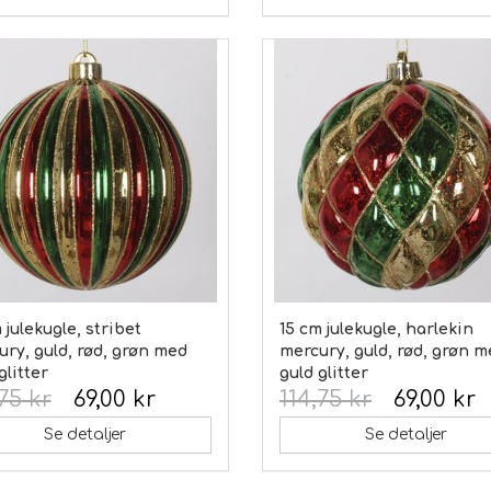
 julekugle, stribet
15 cm julekugle, harlekin
ry, guld, rød, grøn med
mercury, guld, rød, grøn 
glitter
guld glitter
75 kr
69,00 kr
114,75 kr
69,00 kr
Se detaljer
Se detaljer