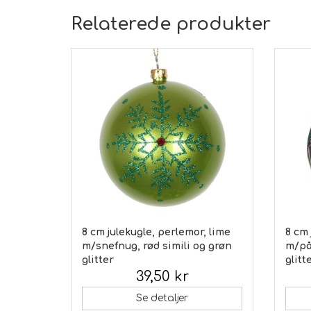
Relaterede produkter
8 cm julekugle, perlemor, lime
8 cm 
m/snefnug, rød simili og grøn
m/påf
glitter
glitt
39,50 kr
Inkl. moms:
Inkl.
Se detaljer