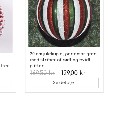
20 cm julekugle, perlemor grøn
med striber af rødt og hvidt
itter
glitter
169,50 kr
129,00 kr
Se detaljer