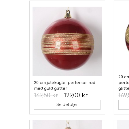
20 cm
20 cm julekugle, perlemor rød
perl
med guld glitter
glitt
169,50 kr
129,00 kr
169,
Se detaljer