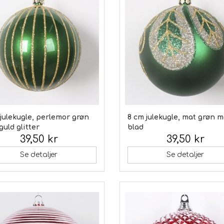
julekugle, perlemor grøn
8 cm julekugle, mat grøn 
uld glitter
blad
39,50 kr
39,50 kr
 moms:
Inkl. moms:
Se detaljer
Se detaljer