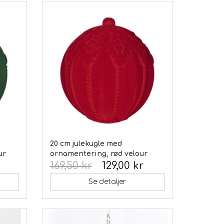
20 cm julekugle med
ur
ornamentering, rød velour
169,50 kr
129,00 kr
Se detaljer