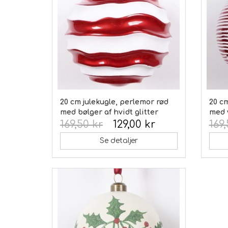
20 cm julekugle, perlemor rød
20 cm
med bølger af hvidt glitter
med 
169,50 kr
129,00 kr
169,
Se detaljer