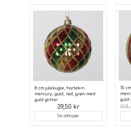
15 cm
8 cm julekugle, harlekin
mercu
mercury, guld, rød, grøn med
guld 
guld glitter
114,
39,50 kr
Inkl. moms:
Se detaljer