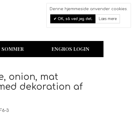
Denne hjemmeside anvender cookies.
0
OK, så ved jeg det.
Læs mere
Kurv
SOMMER
ENGROS LOGIN
e, onion, mat
med dekoration af
F6-3