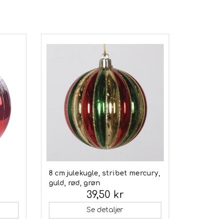
8 cm julekugle, stribet mercury,
guld, rød, grøn
39,50 kr
Inkl. moms:
Se detaljer