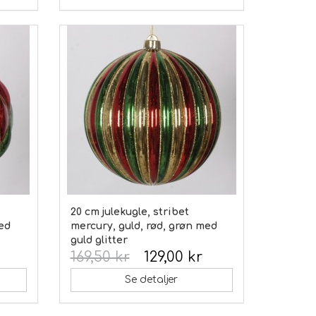
20 cm julekugle, stribet
med
mercury, guld, rød, grøn med
guld glitter
169,50 kr
129,00 kr
Se detaljer