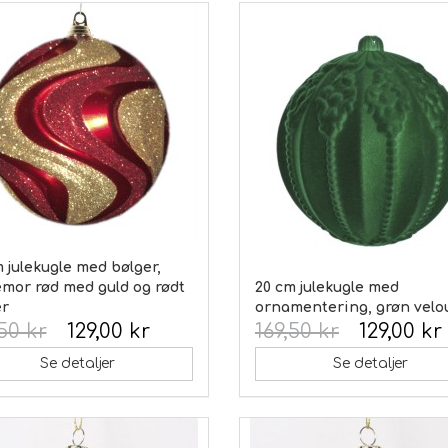
 julekugle med bølger,
emor rød med guld og rødt
20 cm julekugle med
er
ornamentering, grøn velo
50 kr
129,00 kr
169,50 kr
129,00 kr
Se detaljer
Se detaljer