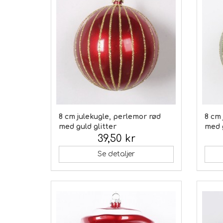
8 cm julekugle, perlemor rød
8 cm 
med guld glitter
med g
39,50 kr
Inkl. moms:
Inkl.
Se detaljer