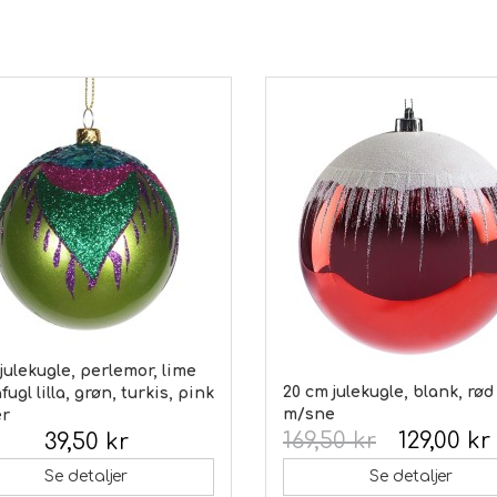
julekugle, perlemor, lime
20 cm julekugle, blank, rød
ugl lilla, grøn, turkis, pink
m/sne
er
169,50 kr
129,00 kr
39,50 kr
 moms:
Se detaljer
Se detaljer