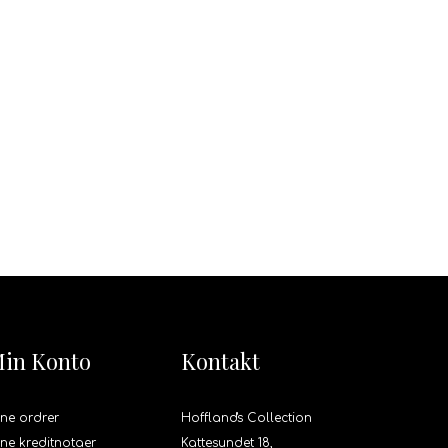
in Konto
Kontakt
ne ordrer
Hoffland's Collection
ne kreditnotaer
Kattesundet 18,