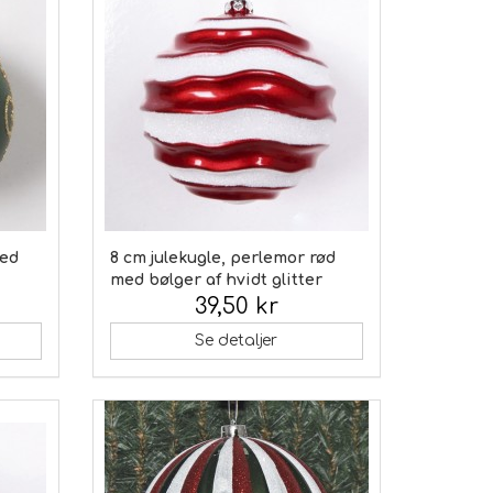
med
8 cm julekugle, perlemor rød
med bølger af hvidt glitter
39,50 kr
Inkl. moms:
Se detaljer