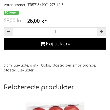
Varenummer: TR5713491011978-L1-3
På lager
39,00 kr
25,00 kr
Føj til kurv
8 cm julekugle, 6 stk i boks, plastik, perlemor orange,
plastik julekugler
Relaterede produkter