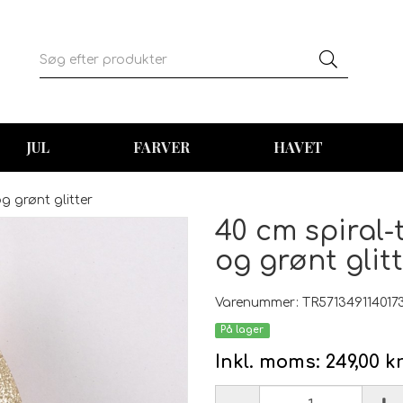
JUL
FARVER
HAVET
g grønt glitter
40 cm spiral
og grønt glit
Varenummer: TR5713491140173
På lager
Inkl. moms:
249,00 k