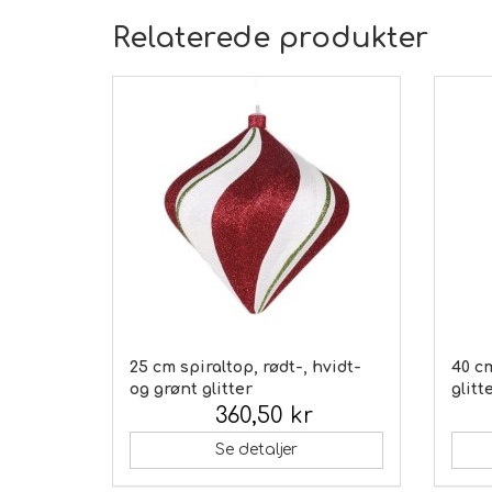
Relaterede produkter
25 cm spiraltop, rødt-, hvidt-
40 cm
og grønt glitter
glitt
360,50 kr
Inkl. moms:
Inkl.
Se detaljer