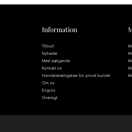
Information
M
Tilbud
Mi
Nyheder
Mi
Mest sælgende
Mi
Kontakt os
Mi
Handelsbetingelser for privat kunder
M
Om os
Engros
Oversigt