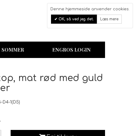
Denne hjemmeside anvender cookies.
0
OK, så ved jeg det.
Læs mere
Kurv
SOMMER
ENGROS LOGIN
-top, mat rød med guld
ter
-D4-1(D5)
r