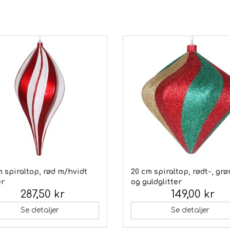
 spiraltop, rød m/hvidt
20 cm spiraltop, rødt-, grø
er
og guldglitter
287,50 kr
149,00 kr
 moms:
Inkl. moms:
Se detaljer
Se detaljer