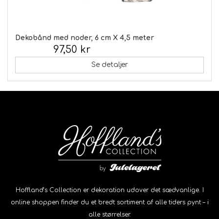
Dekobånd med noder, 6 cm X 4,5 meter
97,50 kr
Inkl. moms:
Se detaljer
Hoffland’s Collection er dekoration udover det sædvanlige. I
online shoppen finder du et bredt sortiment af alle tiders pynt – i
alle størrelser.