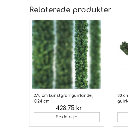
Relaterede produkter
270 cm kunstgran guirlande,
80 c
Ø24 cm
guirl
428,75 kr
Inkl. moms:
Inkl.
Se detaljer