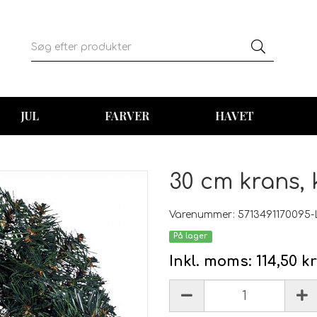
JUL
FARVER
HAVET
30 cm krans,
Varenummer: 5713491170095-
På lager
Inkl. moms:
114,50 kr