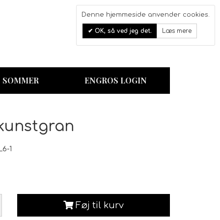
Denne hjemmeside anvender cookies.
0
OK, så ved jeg det.
Læs mere
Kurv
SOMMER
ENGROS LOGIN
 kunstgran
L6-1
Føj til kurv