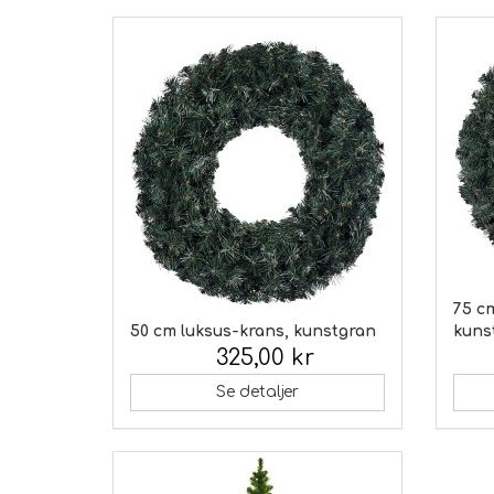
75 cm
50 cm luksus-krans, kunstgran
kuns
325,00 kr
Inkl. moms:
Inkl.
Se detaljer