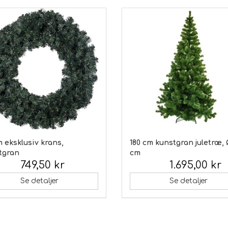
 eksklusiv krans,
180 cm kunstgran juletræ, 
tgran
cm
749,50 kr
1.695,00 kr
 moms:
Inkl. moms:
Se detaljer
Se detaljer