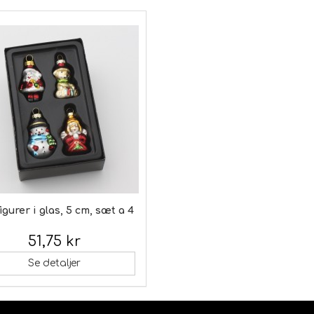
igurer i glas, 5 cm, sæt a 4
51,75 kr
 moms:
Se detaljer