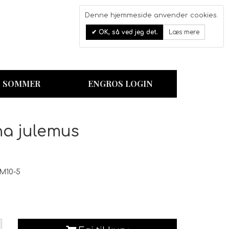
Denne hjemmeside anvender cookies.
0
OK, så ved jeg det.
Læs mere
Kurv
SOMMER
ENGROS LOGIN
ina julemus
M10-5