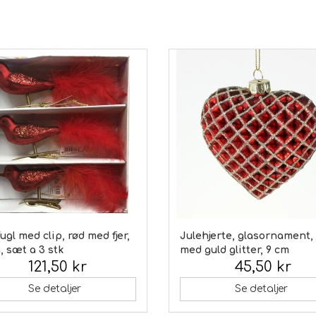
ugl med clip, rød med fjer,
Julehjerte, glasornament,
, sæt a 3 stk
med guld glitter, 9 cm
121,50 kr
45,50 kr
 moms:
Inkl. moms:
Se detaljer
Se detaljer