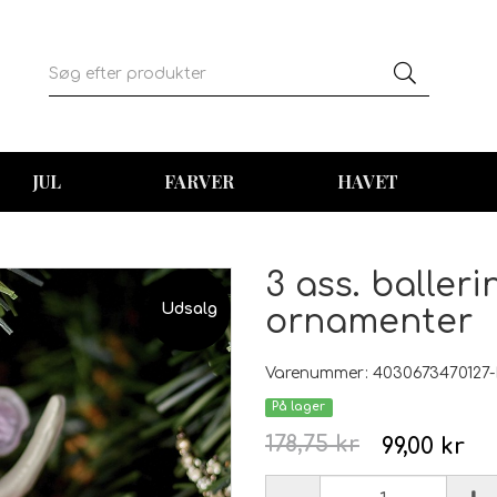
JUL
FARVER
HAVET
3 ass. baller
Udsalg
ornamenter
Varenummer: 4030673470127-
På lager
178,75 kr
99,00 kr